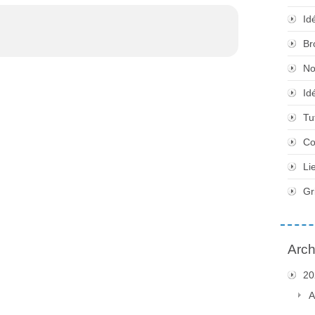
Id
Br
No
Id
Tu
Co
Li
Gr
Arch
20
A