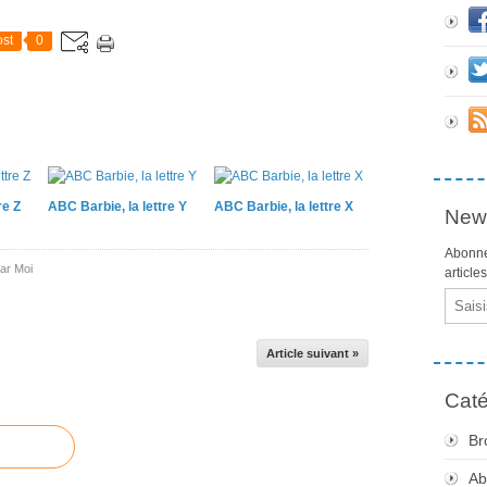
st
0
re Z
ABC Barbie, la lettre Y
ABC Barbie, la lettre X
News
Abonne
ar Moi
article
Email
Article suivant »
Caté
Br
Ab