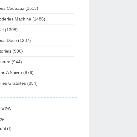
ées Cadeaux
(1513)
oderies Machine
(1486)
ël
(1308)
ées Déco
(1237)
toriels
(990)
uture
(944)
ens A Suivre
(876)
illes Gratuites
(854)
ives
26
oût
(1)