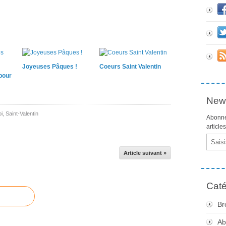
Joyeuses Pâques !
Coeurs Saint Valentin
pour
News
i
,
Saint-Valentin
Abonne
article
Email
Article suivant »
Caté
Br
Ab