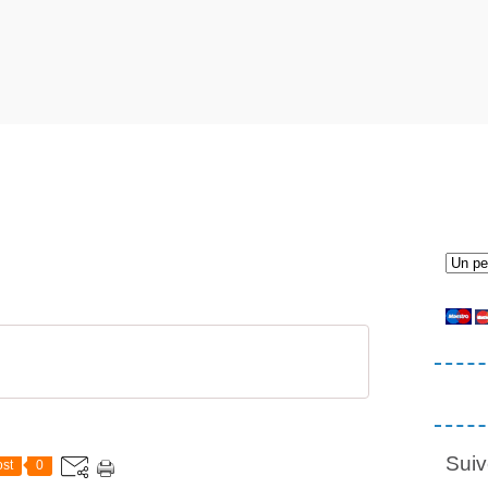
Suiv
st
0