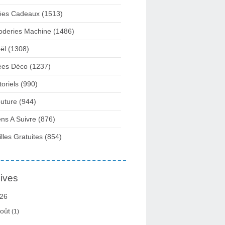
ées Cadeaux
(1513)
oderies Machine
(1486)
ël
(1308)
ées Déco
(1237)
toriels
(990)
uture
(944)
ens A Suivre
(876)
illes Gratuites
(854)
ives
26
oût
(1)