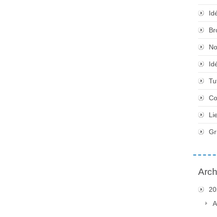
Id
Br
No
Id
Tu
Co
Li
Gr
Arch
20
A