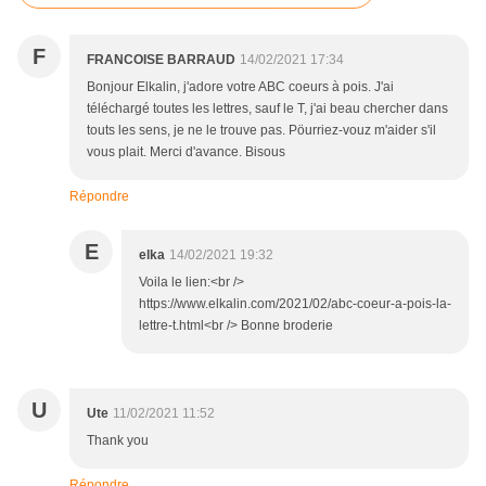
F
FRANCOISE BARRAUD
14/02/2021 17:34
Bonjour Elkalin, j'adore votre ABC coeurs à pois. J'ai
téléchargé toutes les lettres, sauf le T, j'ai beau chercher dans
touts les sens, je ne le trouve pas. Pöurriez-vouz m'aider s'il
vous plait. Merci d'avance. Bisous
Répondre
E
elka
14/02/2021 19:32
Voila le lien:<br />
https://www.elkalin.com/2021/02/abc-coeur-a-pois-la-
lettre-t.html<br /> Bonne broderie
U
Ute
11/02/2021 11:52
Thank you
Répondre