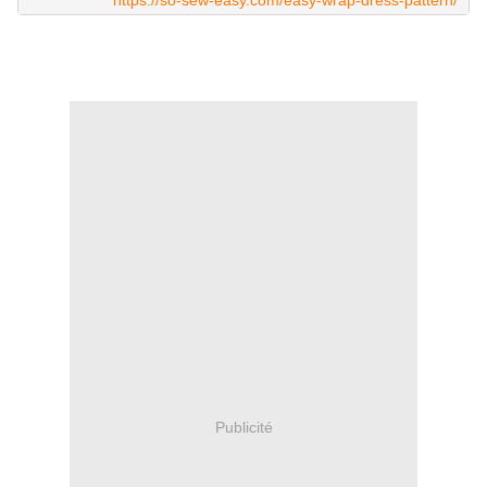
https://so-sew-easy.com/easy-wrap-dress-pattern/
Publicité