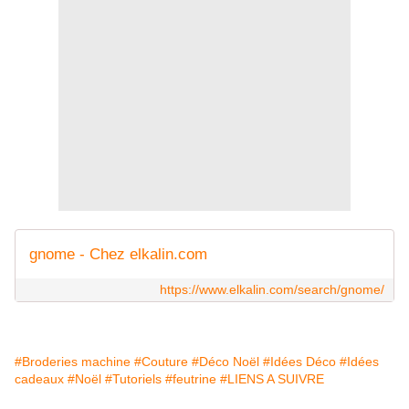
gnome - Chez elkalin.com
https://www.elkalin.com/search/gnome/
#Broderies machine
#Couture
#Déco Noël
#Idées Déco
#Idées
cadeaux
#Noël
#Tutoriels
#feutrine
#LIENS A SUIVRE