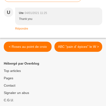
U
Ute
04/01/2021 11:25
Thank you
Répondre
< Roses au point de croix
ABC "pain d' épices" le W >
Hébergé par Overblog
Top articles
Pages
Contact
Signaler un abus
C.G.U.