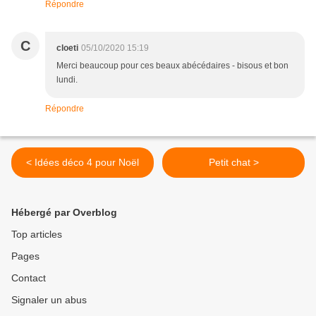
Répondre
C
cloeti
05/10/2020 15:19
Merci beaucoup pour ces beaux abécédaires - bisous et bon
lundi.
Répondre
< Idées déco 4 pour Noël
Petit chat >
Hébergé par Overblog
Top articles
Pages
Contact
Signaler un abus