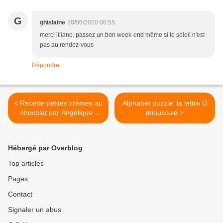
G
ghislaine
28/06/2020 08:55
merci liliane. passez un bon week-end même si le soleil n'est
pas au rendez-vous
Répondre
< Recette petites crèmes au
Alphabet puzzle: la lettre O
chocolat par Angélique :
minuscule >
Ces petites crèmes sont
très faciles et super rapides
à réaliser... Faites-en une
Hébergé par Overblog
fournée et vous ne les
achèterez plus jamais
Top articles
toutes prêtes. En plus, pas
Pages
besoin de four, ce qui
permettra à vos chers...
Contact
@valeriemousseau
Signaler un abus