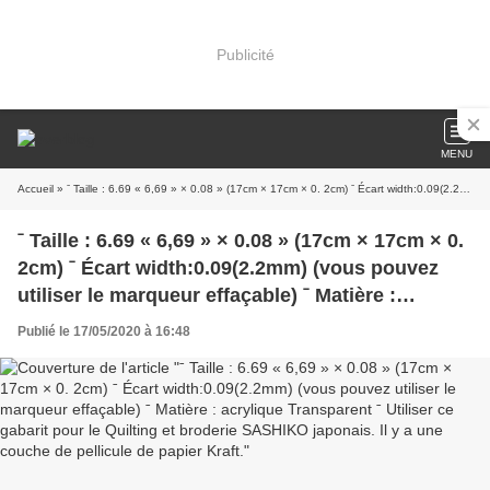
Publicité
MENU
Accueil
» ˉ Taille : 6.69 « 6,69 » × 0.08 » (17cm × 17cm × 0. 2cm) ˉ Écart width:0.09(2.2mm) (vous pouvez utiliser le marqueur effaçable) ˉ Matière : acrylique Transparent ˉ Utiliser ce gabarit pour le Quilting et broderie SASHIKO japonais. Il y a une couche de pellicule de papier Kraft.
ˉ Taille : 6.69 « 6,69 » × 0.08 » (17cm × 17cm × 0.
2cm) ˉ Écart width:0.09(2.2mm) (vous pouvez
utiliser le marqueur effaçable) ˉ Matière :
acrylique Transparent ˉ Utiliser ce gabarit pour
Publié le 17/05/2020 à 16:48
le Quilting et broderie SASHIKO japonais. Il y a
une couche de pellicule de papier Kraft.