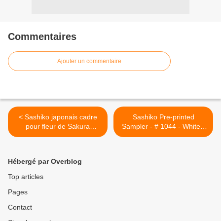
Commentaires
Ajouter un commentaire
< Sashiko japonais cadre
Sashiko Pre-printed
pour fleur de Sakura
Sampler - # 1044 - White -
bricolage sashiko japonais
Shiba & Cherry Blossoms
cadre pour fleur de sakura
(Year of the Dog) >
bricolage – cliparts
Hébergé par Overblog
vectoriels et plus d'images
de abstrait libre de droits
Top articles
Pages
Contact