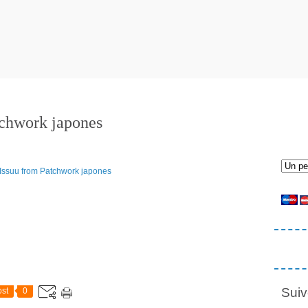
chwork japones
Suiv
st
0