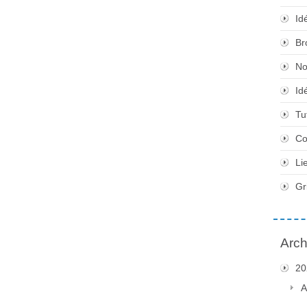
Id
Br
No
Id
Tu
Co
Li
Gr
Arch
20
A