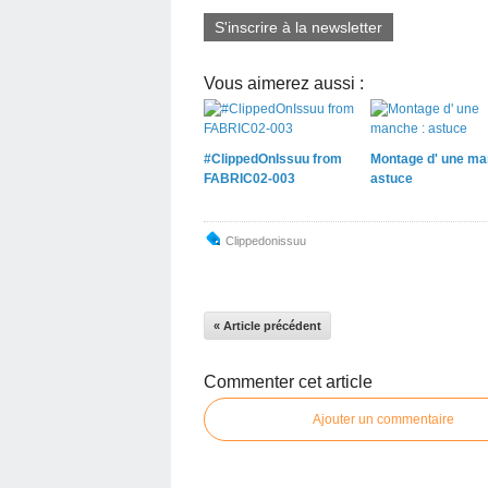
S'inscrire à la newsletter
Vous aimerez aussi :
#ClippedOnIssuu from
Montage d' une ma
FABRIC02-003
astuce
Clippedonissuu
« Article précédent
Commenter cet article
Ajouter un commentaire