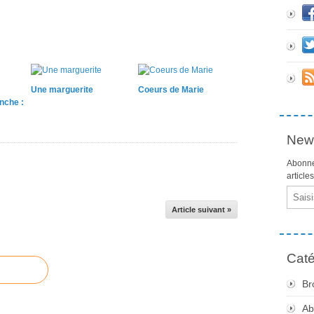
Une marguerite
Coeurs de Marie
nche :
News
Abonne
article
Email
Article suivant »
Caté
Br
Ab