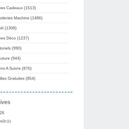
ées Cadeaux
(1513)
oderies Machine
(1486)
ël
(1308)
ées Déco
(1237)
toriels
(990)
uture
(944)
ens A Suivre
(876)
illes Gratuites
(854)
ives
26
oût
(1)