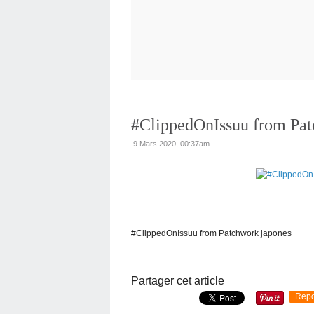
#ClippedOnIssuu from Pat
9 Mars 2020, 00:37am
#ClippedOnIssuu from Patchwork japones
Partager cet article
Repo