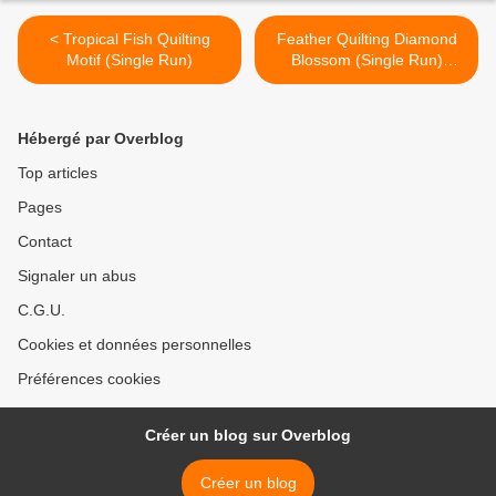
< Tropical Fish Quilting
Feather Quilting Diamond
Motif (Single Run)
Blossom (Single Run)
design (D7199) from
www.Emblibrary.com >
Hébergé par Overblog
Top articles
Pages
Contact
Signaler un abus
C.G.U.
Cookies et données personnelles
Préférences cookies
Créer un blog sur Overblog
Créer un blog