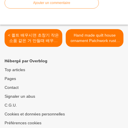
Ajouter un commentaire
< 퀼트 배우시면 초창기 작은
Hand made quilt house
소품 같은 거 만들때 배우게
ornament Patchwork rustic
되는 키링커버 도안입니
houses | Etsy >
다.^^ 작고 간단한거니까 ...
Hébergé par Overblog
Top articles
Pages
Contact
Signaler un abus
C.G.U.
Cookies et données personnelles
Préférences cookies