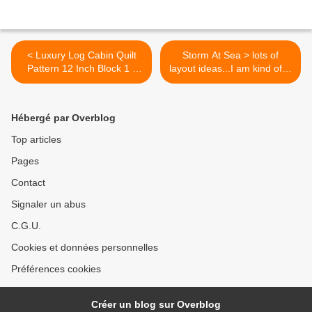
< Luxury Log Cabin Quilt
Storm At Sea > lots of
Pattern 12 Inch Block 1 -
layout ideas...I am kind of in
#Block #cabin #inch #Log
love with this quilt pattern!
#logcabins #Luxury
Putting it on my quilt bucket
#Pattern #Quilt
list. >
Hébergé par Overblog
#starquiltblocks -
sanfranciscostreets
Top articles
Pages
Contact
Signaler un abus
C.G.U.
Cookies et données personnelles
Préférences cookies
Créer un blog sur Overblog