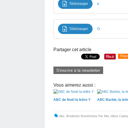
Télécharger
o
Télécharger
O
Partager cet article
Repo
S'inscrire à la newsletter
Vous aimerez aussi :
ABC de Noël la lettre Y
ABC Barbie, la lett
Abc
,
Broderies Numérisées Par Moi
,
Idées Cade