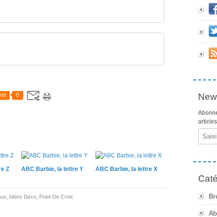
st
0
News
Abonne
article
Email
re Z
ABC Barbie, la lettre Y
ABC Barbie, la lettre X
Caté
Br
aux
,
Idées Déco
,
Point De Croix
Ab