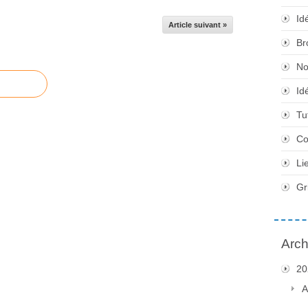
Id
Article suivant »
Br
No
Id
Tu
Co
Li
Gr
Arch
20
A