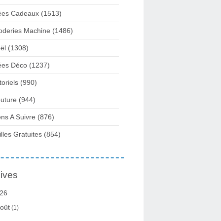
ées Cadeaux
(1513)
oderies Machine
(1486)
ël
(1308)
ées Déco
(1237)
toriels
(990)
uture
(944)
ens A Suivre
(876)
illes Gratuites
(854)
ives
26
oût
(1)