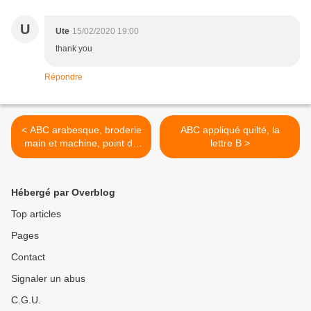
U
Ute
15/02/2020 19:00
thank you
Répondre
< ABC arabesque, broderie
ABC appliqué quilté, la
main et machine, point de
lettre B >
croix, la lettre V, création
"elkalin.com"
Hébergé par Overblog
Top articles
Pages
Contact
Signaler un abus
C.G.U.