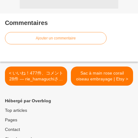
Commentaires
Ajouter un commentaire
< いいね！477件、コメント
Sac à main rose corail
28件 ― rie_hamaguchiさん
oiseau embrayage | Etsy >
(@riepon_0905)の
Instagramアカウント: 「リ
バースシェルのミニポーチ
Hébergé par Overblog
完成🐚すごくキキララみた
い✨ ビーズは艶消しパール
Top articles
で控えめに💁インナーはあ
Pages
えて色を変えて。可愛いビ
ーチ柄🍹🌴サイズ7×6×2フ
Contact
ァスナー12cm…」