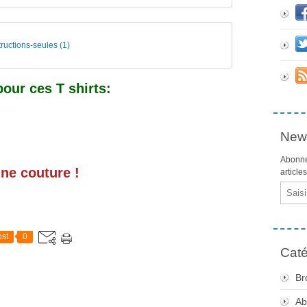
uctions-seules (1)
pour ces T shirts:
News
Abonne
ne couture !
article
Email
st
0
Caté
Br
Ab