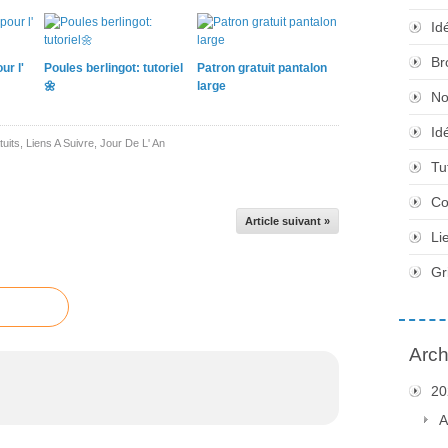
Id
Br
ur l'
Poules berlingot: tutoriel
Patron gratuit pantalon
🌼
large
No
Id
uits
,
Liens A Suivre
,
Jour De L' An
Tu
Co
Article suivant »
Li
Gr
Arch
20
A