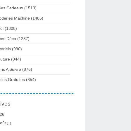
ées Cadeaux
(1513)
oderies Machine
(1486)
ël
(1308)
ées Déco
(1237)
toriels
(990)
uture
(944)
ens A Suivre
(876)
illes Gratuites
(854)
ives
26
oût
(1)