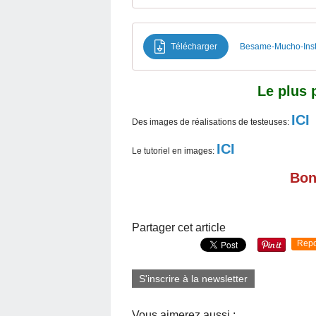
Télécharger
Besame-Mucho-Instr
Le plus 
ICI
Des images de réalisations de testeuses:
ICI
Le tutoriel en images:
Bon
Partager cet article
Repo
S'inscrire à la newsletter
Vous aimerez aussi :