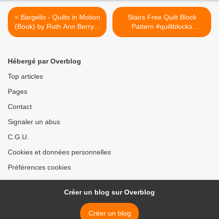
< Bargello - Quilts in Motion
Stairs Free Quilt Block
(Book) by Ruth Ann Berry 8
Pattern #quiltblocks
projects with complete
#quilting #quilts >
instructions, plus directions
on how to create your own
Hébergé par Overblog
designs. Description from
bargello-quilt-
Top articles
designs.clinic007.com. I
Pages
searched for this on
bing.com/images
Contact
Signaler un abus
C.G.U.
Cookies et données personnelles
Préférences cookies
Créer un blog sur Overblog
Créer un blog