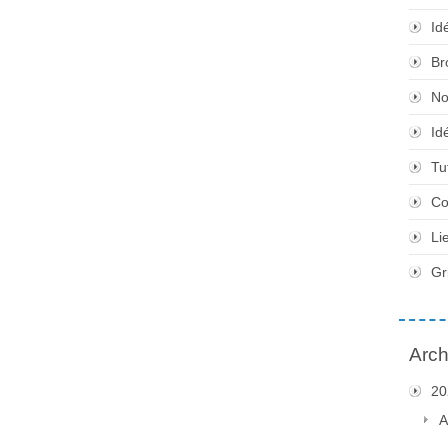
Id
Br
No
Id
Tu
Co
Li
Gr
Arch
20
A