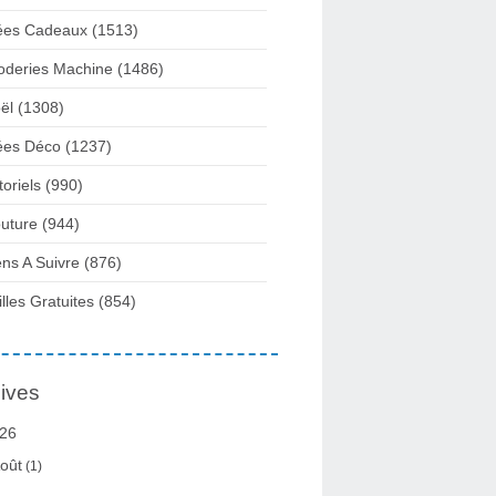
ées Cadeaux
(1513)
oderies Machine
(1486)
ël
(1308)
ées Déco
(1237)
toriels
(990)
uture
(944)
ens A Suivre
(876)
illes Gratuites
(854)
ives
26
oût
(1)