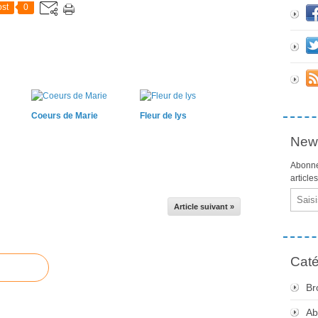
st
0
Coeurs de Marie
Fleur de lys
News
Abonne
article
Email
Article suivant »
Caté
Br
Ab