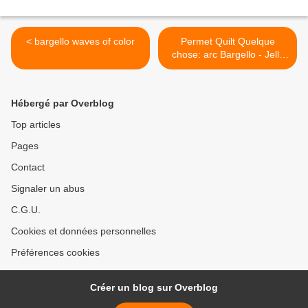
< bargello waves of color
Permet Quilt Quelque
chose: arc Bargello - Jelly
Roll Up Classique Kona
Rouleau >
Hébergé par Overblog
Top articles
Pages
Contact
Signaler un abus
C.G.U.
Cookies et données personnelles
Préférences cookies
Créer un blog sur Overblog