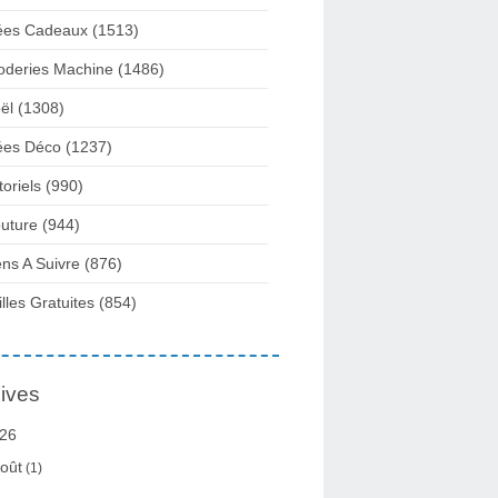
ées Cadeaux
(1513)
oderies Machine
(1486)
ël
(1308)
ées Déco
(1237)
toriels
(990)
uture
(944)
ens A Suivre
(876)
illes Gratuites
(854)
ives
26
oût
(1)