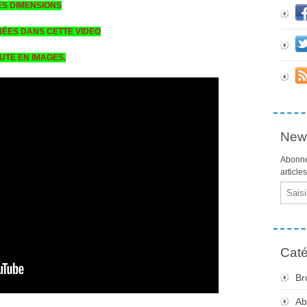
ES DIMENSIONS
ÉES DANS CETTE VIDEO
UTE EN IMAGES.
News
Abonne
article
Email
Caté
Br
Ab