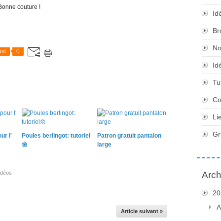
Bonne couture !
Id
Br
No
st
0
Id
Tu
Co
Li
Gr
ur l'
Poules berlingot: tutoriel
Patron gratuit pantalon
🌼
large
idéos
Arch
20
A
Article suivant »