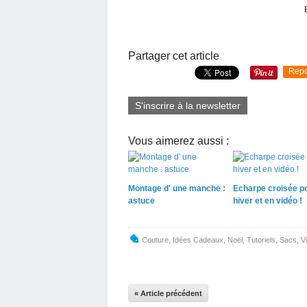
Partager cet article
Repo
S'inscrire à la newsletter
Vous aimerez aussi :
Montage d' une manche :
Echarpe croisée po
astuce
hiver et en vidéo !
Couture
,
Idées Cadeaux
,
Noël
,
Tutoriels
,
Sacs
,
V
« Article précédent