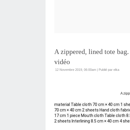
A zippered, lined tote bag.
vidéo
12 Novembre 2019, 06:00am
|
Publié par elka
A zipp
material Table cloth 70 cm × 40 cm 1 shee
70 cm × 40 cm 2 sheets Hand cloth fabric
17 cm 1 piece Mouth cloth Table cloth 8.
2 sheets Interlining 8.5 cm × 40 cm 4 sh