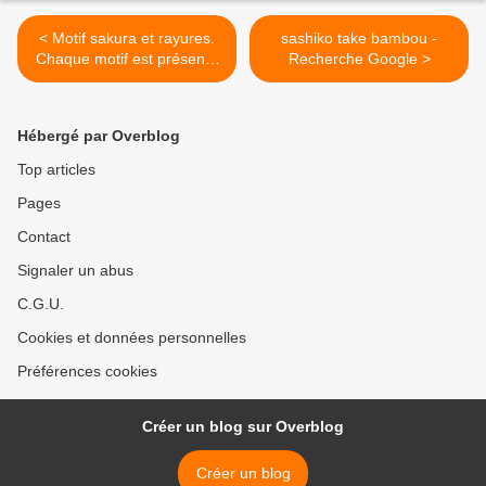
< Motif sakura et rayures.
sashiko take bambou -
Chaque motif est présenté
Recherche Google >
à la bonne échelle pour
faire le sashiko, prêt à être
transféré à l'aide du papier
Hébergé par Overblog
carbone.
Top articles
Pages
Contact
Signaler un abus
C.G.U.
Cookies et données personnelles
Préférences cookies
Créer un blog sur Overblog
Créer un blog