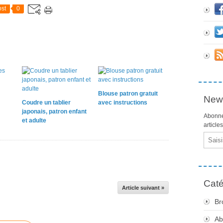
st
0
Blouse patron gratuit
News
Coudre un tablier
avec instructions
japonais, patron enfant
Abonne
et adulte
article
Email
Caté
Article suivant »
Br
Ab