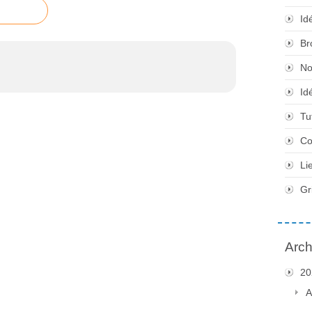
Id
Br
No
Id
Tu
Co
Li
Gr
Arch
20
A