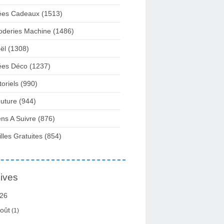
ées Cadeaux
(1513)
oderies Machine
(1486)
ël
(1308)
ées Déco
(1237)
toriels
(990)
uture
(944)
ens A Suivre
(876)
illes Gratuites
(854)
ives
26
oût
(1)