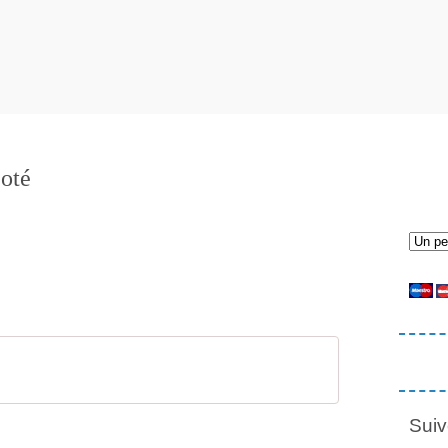
coté
Suiv