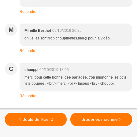
Répondre
M
Mireille Berthet
09/10/2019 20:25
oh , elles sont trop choupinettes.merçi pour la vidéo .
Répondre
C
chouppi
09/10/2019 18:05
merci pour cette bonne idée partagée, trop mignonne les ptite
tête poupée , <br /> merci <br /> bisous <br /> chouppi
Répondre
< Boule de Noël 2
Broderies machine >