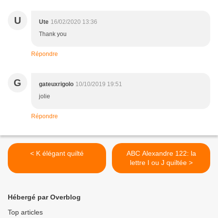
U
Ute
16/02/2020 13:36
Thank you
Répondre
G
gateuxrigolo
10/10/2019 19:51
jolie
Répondre
< K élégant quilté
ABC Alexandre 122: la
lettre I ou J quiltée >
Hébergé par Overblog
Top articles