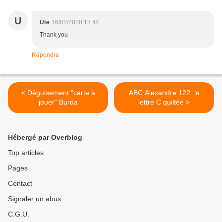
U
Ute
16/02/2020 13:44
Thank you
Répondre
< Déguisement "carte à
ABC Alexandre 122: la
jouer" Burda
lettre C quiltée >
Hébergé par Overblog
Top articles
Pages
Contact
Signaler un abus
C.G.U.