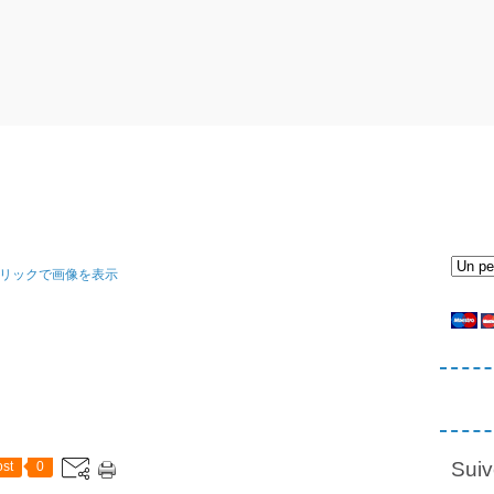
Suiv
st
0