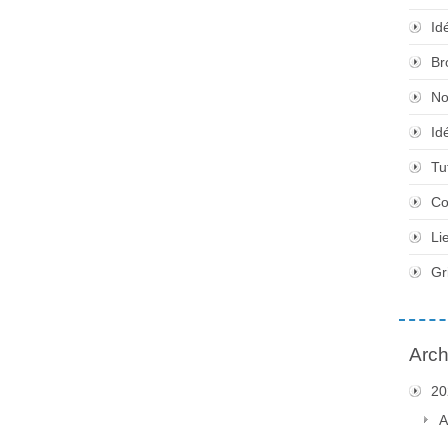
Id
Br
No
Id
Tu
Co
Li
Gr
Arch
20
A