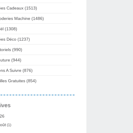
ées Cadeaux
(1513)
oderies Machine
(1486)
ël
(1308)
ées Déco
(1237)
toriels
(990)
uture
(944)
ens A Suivre
(876)
illes Gratuites
(854)
ives
26
oût
(1)