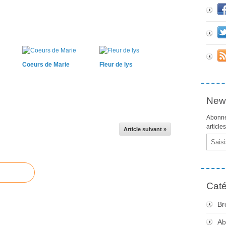
Coeurs de Marie
Fleur de lys
News
Abonne
article
Article suivant »
Email
Caté
Br
Ab