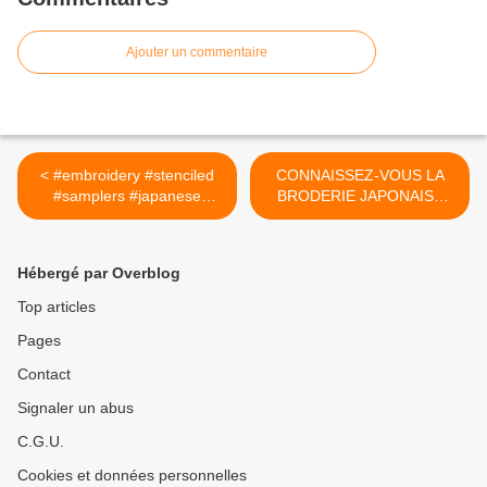
Ajouter un commentaire
< #embroidery #stenciled
CONNAISSEZ-VOUS LA
#samplers #japanese
BRODERIE JAPONAISE
#sashiko #sampler #pattern
SASHIKO ? >
#flower #cloths #fukin
#hana #used #are #ss
Hébergé par Overblog
#orSashiko Sampler
Sashiko Sampler Flower
Top articles
Pattern SS57 Hana fukin
Pages
are Sashiko Samplers or
Stenciled Cloths used in
Contact
Japanese EmbroideryHana
fukin are Sashiko Samplers
Signaler un abus
or Stenciled Cloths used in
C.G.U.
Japanese Embroidery
Cookies et données personnelles