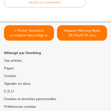
Ajouter un commentaire
< Poster Seamless
#Aparici #Moving Black
porcelaine bleu indigo et
29,75x29,75 cm |
blanc motif vecteur japonais
#Porcelain stoneware
sashiko kimono cru •
#Decor #29,75x29,75 | on
Pixers® - Nous vivons pour
#bathroom39.com at 83
Hébergé par Overblog
changer
Euro/sqm | #tiles #ceramic
#floor #bathroom #kitchen
Top articles
#outdoor >
Pages
Contact
Signaler un abus
C.G.U.
Cookies et données personnelles
Préférences cookies