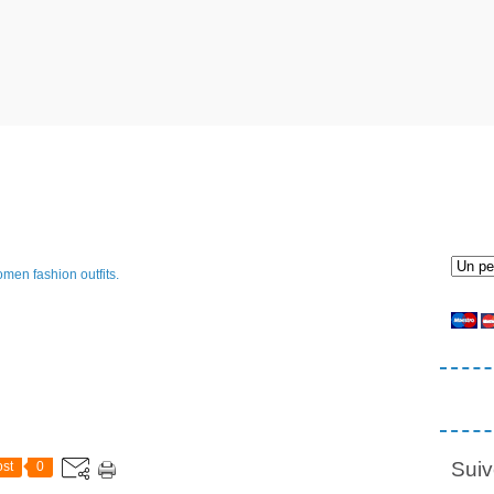
Suiv
st
0