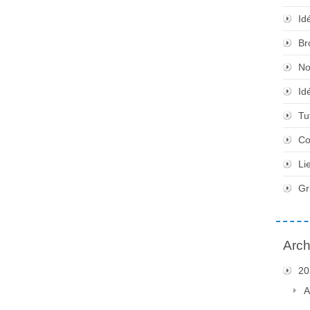
Id
Br
No
Id
Tu
Co
Li
Gr
Arch
20
A