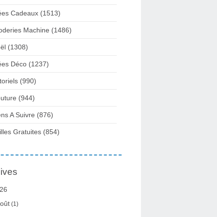
ées Cadeaux
(1513)
oderies Machine
(1486)
ël
(1308)
ées Déco
(1237)
toriels
(990)
uture
(944)
ens A Suivre
(876)
illes Gratuites
(854)
ives
26
oût
(1)