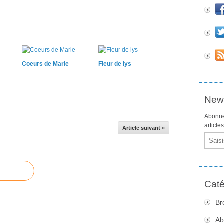
Coeurs de Marie
Fleur de lys
News
Abonne
article
Article suivant »
Email
Caté
Br
Ab