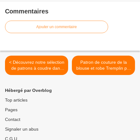
Commentaires
Ajouter un commentaire
< Découvrez notre sélection
Patron de couture de la
de patrons à coudre dans
blouse et robe Tremplin par
de la broderie anglaise
Eglantine et Zoé Sewing
pattern Tremplin Couture
DIY Sewing Eglantine et
Hébergé par Overblog
Zoé >
Top articles
Pages
Contact
Signaler un abus
C.G.U.