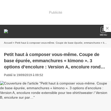
Publicité
MENU
Accueil
» Petit haut à composer vous-même. Coupe de base épurée, emmanchures « kimono ». 3 options d’encolure : Version A, encolure ronde extensible pour tee-shirt/sweater / Version B, encolure sur par…
Petit haut à composer vous-même. Coupe de
base épurée, emmanchures « kimono ». 3
options d’encolure : Version A, encolure ronde
extensible pour tee-shirt/sweater / Version B,
Publié le 19/09/2019 à 09:52
encolure sur par…