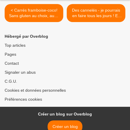
< Carrés framboise-coco!
Des cannelés - je pourrais
Sans gluten au choix, aussi
en faire tous les jours ! En
sans lait. // cléa cuisine
plus la pâte est simplissime
à faire, il faut juste être un
peu patient côté cuisson ;)
Hébergé par Overblog
Ce coup-ci j'ai >
Top articles
Pages
Contact
Signaler un abus
C.G.U.
Cookies et données personnelles
Préférences cookies
Créer un blog sur Overblog
Créer un blog