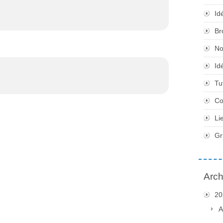
Id
Br
No
Id
Tu
Co
Li
Gr
Arch
20
A