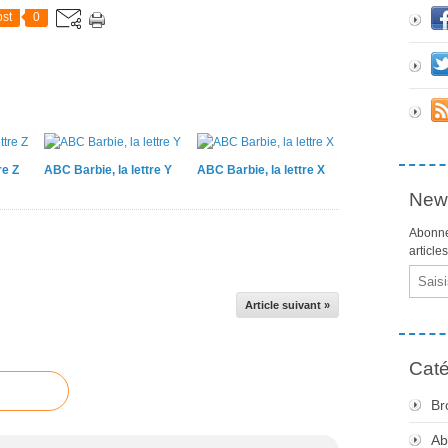
st
0
re Z
ABC Barbie, la lettre Y
ABC Barbie, la lettre X
News
Abonne
article
Email
Article suivant »
Caté
Br
Ab