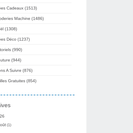
ées Cadeaux
(1513)
oderies Machine
(1486)
ël
(1308)
ées Déco
(1237)
toriels
(990)
uture
(944)
ens A Suivre
(876)
illes Gratuites
(854)
ives
26
oût
(1)