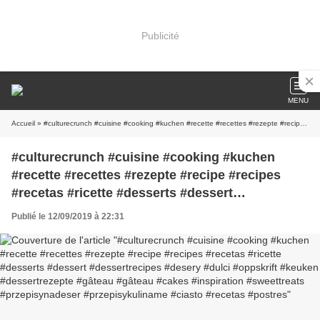
Publicité
MENU
Accueil
» #culturecrunch #cuisine #cooking #kuchen #recette #recettes #rezepte #recipe #recipes #recetas #ricette #desserts #dessert #dessertrecipes #desery #dulci #oppskrift #keuken #dessertrezepte #gâteau #gâteau #cakes #inspiration #sweettreats #przepisynadeser #przepisykuliname #ciasto #recetas #postres
#culturecrunch #cuisine #cooking #kuchen
#recette #recettes #rezepte #recipe #recipes
#recetas #ricette #desserts #dessert
#dessertrecipes #desery #dulci #oppskrift
Publié le 12/09/2019 à 22:31
#keuken #dessertrezepte #gâteau #gâteau
#cakes #inspiration #sweettreats
#przepisynadeser #przepisykuliname #ciasto
#recetas #postres