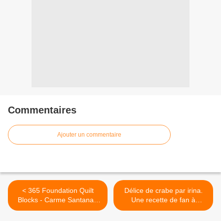
Commentaires
Ajouter un commentaire
< 365 Foundation Quilt
Délice de crabe par irina.
Blocks - Carme Santana -
Une recette de fan à
Picasa Web Albums
retrouver dans la catégorie
Entrées sur www.espace-