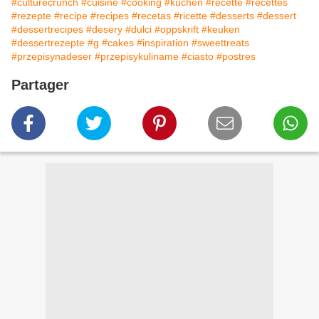
#culturecrunch
#cuisine
#cooking
#kuchen
#recette
#recettes
#rezepte
#recipe
#recipes
#recetas
#ricette
#desserts
#dessert
#dessertrecipes
#desery
#dulci
#oppskrift
#keuken
#dessertrezepte
#g
#cakes
#inspiration
#sweettreats
#przepisynadeser
#przepisykuliname
#ciasto
#postres
Partager