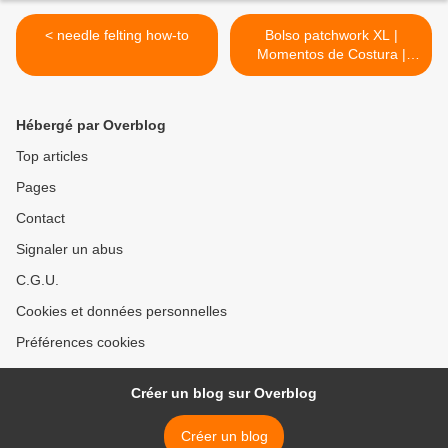
< needle felting how-to
Bolso patchwork XL |
Momentos de Costura |
Bloglovin’ >
Hébergé par Overblog
Top articles
Pages
Contact
Signaler un abus
C.G.U.
Cookies et données personnelles
Préférences cookies
Créer un blog sur Overblog
Créer un blog