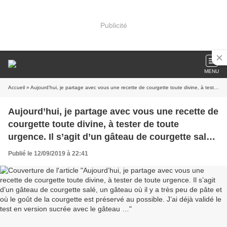
Publicité
MENU
Accueil
» Aujourd’hui, je partage avec vous une recette de courgette toute divine, à tester de toute urgence. Il s’agit d’un gâteau de courgette salé, un gâteau où il y a très peu de pâte et où le goût de la courgette est préservé au possible. J’ai déjà validé le test en version sucrée avec le gâteau …
Aujourd’hui, je partage avec vous une recette de
courgette toute divine, à tester de toute
urgence. Il s’agit d’un gâteau de courgette salé,
un gâteau où il y a très peu de pâte et où le goût
Publié le 12/09/2019 à 22:41
de la courgette est préservé au possible. J’ai
déjà validé le test en version sucrée avec le
gâteau …