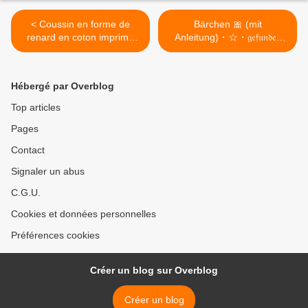
< Coussin en forme de
Bärchen 🎀 (mit
renard en coton imprimé
Anleitung)・☆・𝔤𝔢𝔣𝔲𝔫𝔡𝔢𝔫
rose, yeux et centre des
𝔞𝔲... >
oreilles en velours raz blanc
appliqués, pupilles brodées.
Hébergé par Overblog
Idéal pour un cadeau de
naissance ou pour dé -
Top articles
13690515
Pages
Contact
Signaler un abus
C.G.U.
Cookies et données personnelles
Préférences cookies
Créer un blog sur Overblog
Créer un blog