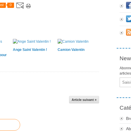
st
0
Ange Saint Valentin !
Camion Valentin
pour
News
Abonne
article
Email
Article suivant »
Caté
Br
Ab