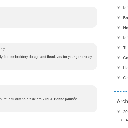
Id
Br
No
Id
Tu
:17
ly free embroidery design and thank you for your generosity
Co
Li
Gr
sure la tu aux points de croix<br /> Bonne journée
Arch
20
A