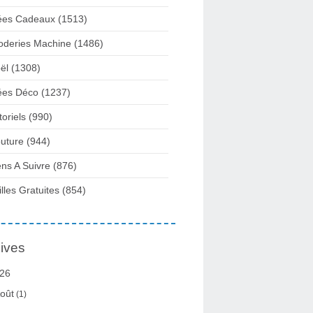
ées Cadeaux
(1513)
oderies Machine
(1486)
ël
(1308)
ées Déco
(1237)
toriels
(990)
uture
(944)
ens A Suivre
(876)
illes Gratuites
(854)
ives
26
oût
(1)