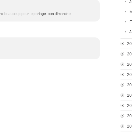
J
M
erci beaucoup pour le partage. bon dimanche
F
J
20
20
20
20
20
20
20
20
20