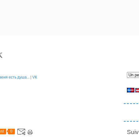
K
Suiv
st
0