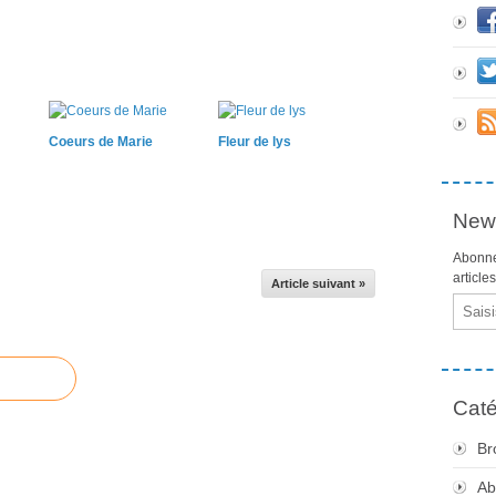
Coeurs de Marie
Fleur de lys
News
Abonne
article
Article suivant »
Email
Caté
Br
Ab