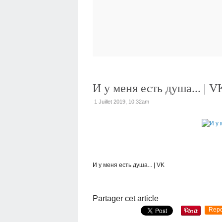
И у меня есть душа... | V
1 Juillet 2019, 10:32am
И у меня есть душа... | VK
Partager cet article
Repo