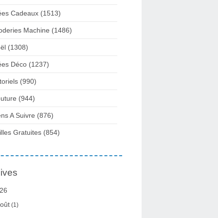
ées Cadeaux
(1513)
oderies Machine
(1486)
ël
(1308)
ées Déco
(1237)
toriels
(990)
uture
(944)
ens A Suivre
(876)
illes Gratuites
(854)
ives
26
oût
(1)