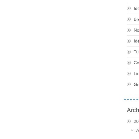
Id
Br
No
Id
Tu
Co
Li
Gr
Arch
20
A