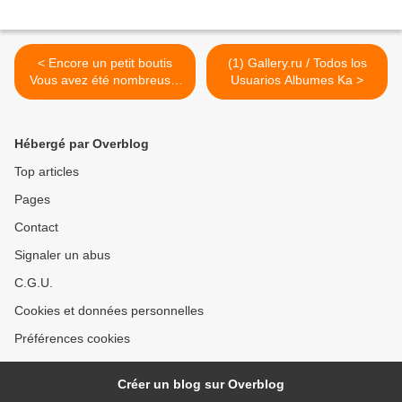
< Encore un petit boutis
(1) Gallery.ru / Todos los
Vous avez été nombreuses
Usuarios Albumes Ka >
à apprécier le boutis que je
vous avais présenté et je
vous remercie. En...
Hébergé par Overblog
Top articles
Pages
Contact
Signaler un abus
C.G.U.
Cookies et données personnelles
Préférences cookies
Créer un blog sur Overblog