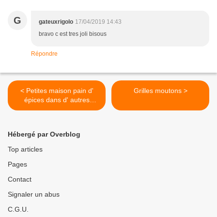
G
gateuxrigolo
17/04/2019 14:43
bravo c est tres joli bisous
Répondre
< Petites maison pain d'
Grilles moutons >
épices dans d' autres
formats de machines
Hébergé par Overblog
Top articles
Pages
Contact
Signaler un abus
C.G.U.