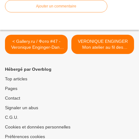
Ajouter un commentaire
< Gallery.ru / Фото #47 -
VERONIQUE ENGINGER
Veronique Enginger-Dans
Mon atelier au fil des
mon jardin - Chispitas
saisons à broder au point
de croix >
Hébergé par Overblog
Top articles
Pages
Contact
Signaler un abus
C.G.U.
Cookies et données personnelles
Préférences cookies