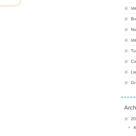
Id
Br
No
Id
Tu
Co
Li
Gr
Arch
20
A