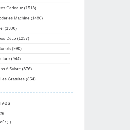
ées Cadeaux
(1513)
oderies Machine
(1486)
ël
(1308)
ées Déco
(1237)
toriels
(990)
uture
(944)
ens A Suivre
(876)
illes Gratuites
(854)
ives
26
oût
(1)