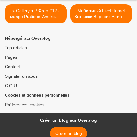
< Gallery.ru / Фото #12 -
Мобильный LiveInternet
мango Pratique-America! -
Вышивки Вероник Ажинер.
Ulka1104
| GRACE5 - Дневник
GRACE5 | >
Hébergé par Overblog
Top articles
Pages
Contact
Signaler un abus
C.G.U.
Cookies et données personnelles
Préférences cookies
Créer un blog sur Overblog
Créer un blog