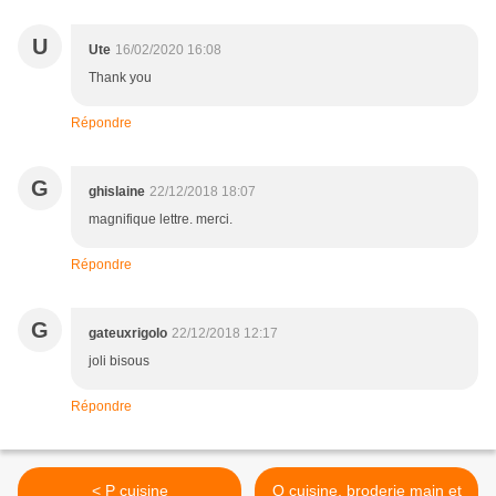
U
Ute
16/02/2020 16:08
Thank you
Répondre
G
ghislaine
22/12/2018 18:07
magnifique lettre. merci.
Répondre
G
gateuxrigolo
22/12/2018 12:17
joli bisous
Répondre
< P cuisine
Q cuisine, broderie main et