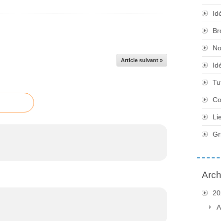
Id
Br
No
Article suivant »
Id
Tu
Co
Li
Gr
Arch
20
A