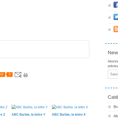
News
Abonne
article
Email
st
0
Caté
Br
re Z
ABC Barbie, la lettre Y
ABC Barbie, la lettre X
Ab