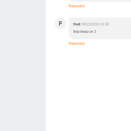
Répondre
F
fred
30/11/2018 13:30
trop beau ce J
Répondre