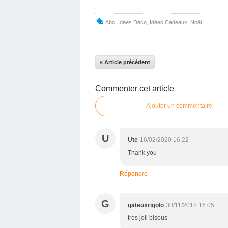
Abc
,
Idées Déco
,
Idées Cadeaux
,
Noël
« Article précédent
Commenter cet article
Ajouter un commentaire
U
Ute
16/02/2020 16:22
Thank you
Répondre
G
gateuxrigolo
30/11/2018 16:05
tres joli bisous