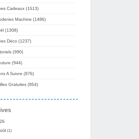
ées Cadeaux
(1513)
oderies Machine
(1486)
ël
(1308)
ées Déco
(1237)
toriels
(990)
uture
(944)
ens A Suivre
(876)
illes Gratuites
(854)
ives
26
oût
(1)