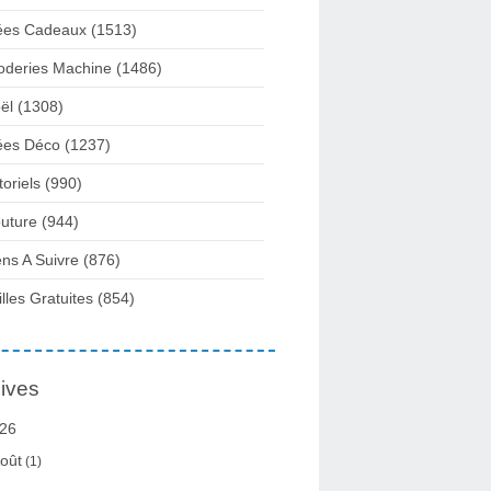
ées Cadeaux
(1513)
oderies Machine
(1486)
ël
(1308)
ées Déco
(1237)
toriels
(990)
uture
(944)
ens A Suivre
(876)
illes Gratuites
(854)
ives
26
oût
(1)