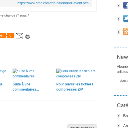
https://www.dmc.com/fr/p-calendrier-avent.html
ne chance @ tous !
st
0
News
Abonne
article
Email
ge
Suite à vos
Pour ouvrir les fichiers
commentaires...
compressés ZIP
Caté
Br
Ab