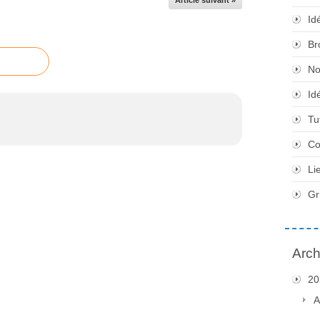
Article suivant »
Id
Br
No
Id
Tu
Co
Li
Gr
Arch
20
A