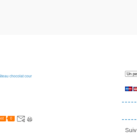
st
0
Suiv