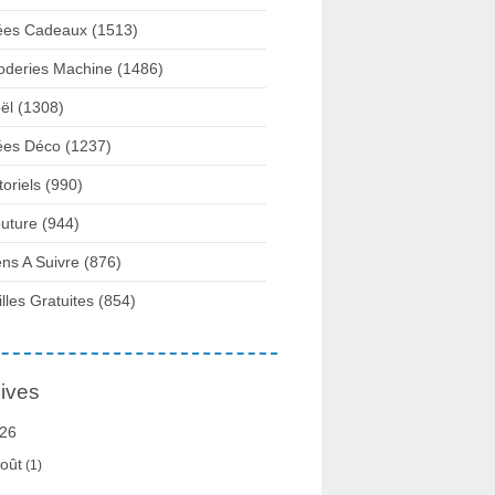
ées Cadeaux
(1513)
oderies Machine
(1486)
ël
(1308)
ées Déco
(1237)
toriels
(990)
uture
(944)
ens A Suivre
(876)
illes Gratuites
(854)
ives
26
oût
(1)