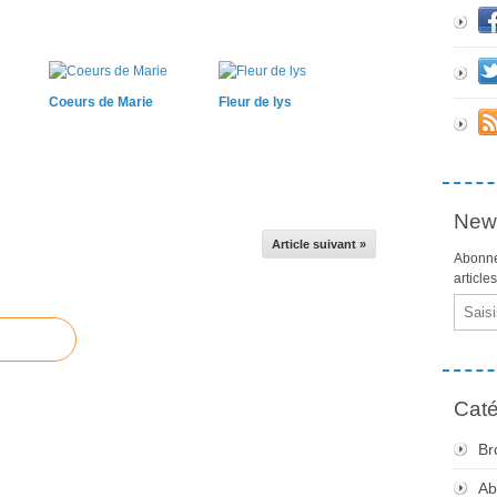
Coeurs de Marie
Fleur de lys
News
Article suivant »
Abonne
article
Email
Caté
Br
Ab