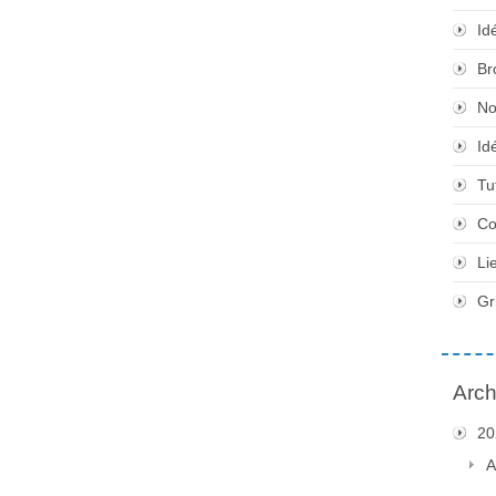
Id
Br
No
Id
Tu
Co
Li
Gr
Arch
20
A