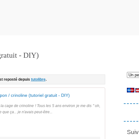
gratuit - DIY)
est reposté depuis
tutolibre
.
pon / crinoline (tutoriel gratuit - DIY)
 la cage de crinoline ! Tous les 5 ans environ je me dis " oh,
e que ça... je n'avais peut-être...
Suiv