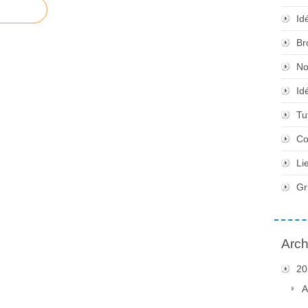
Id
Br
No
Id
Tu
Co
Li
Gr
Arch
20
A