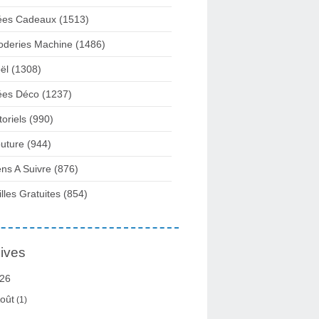
ées Cadeaux
(1513)
oderies Machine
(1486)
ël
(1308)
ées Déco
(1237)
toriels
(990)
uture
(944)
ens A Suivre
(876)
illes Gratuites
(854)
ives
26
oût
(1)