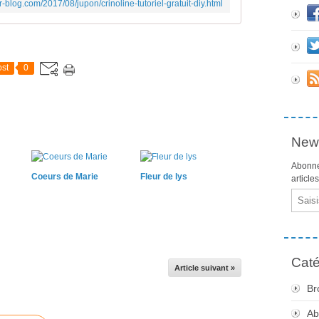
ver-blog.com/2017/08/jupon/crinoline-tutoriel-gratuit-diy.html
st
0
News
Abonne
Coeurs de Marie
Fleur de lys
article
Email
Caté
Article suivant »
Br
Ab