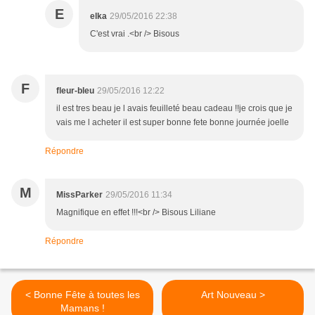
E
elka
29/05/2016 22:38
C'est vrai .<br /> Bisous
F
fleur-bleu
29/05/2016 12:22
il est tres beau je l avais feuilleté beau cadeau !!je crois que je
vais me l acheter il est super bonne fete bonne journée joelle
Répondre
M
MissParker
29/05/2016 11:34
Magnifique en effet !!!<br /> Bisous Liliane
Répondre
< Bonne Fête à toutes les
Art Nouveau >
Mamans !